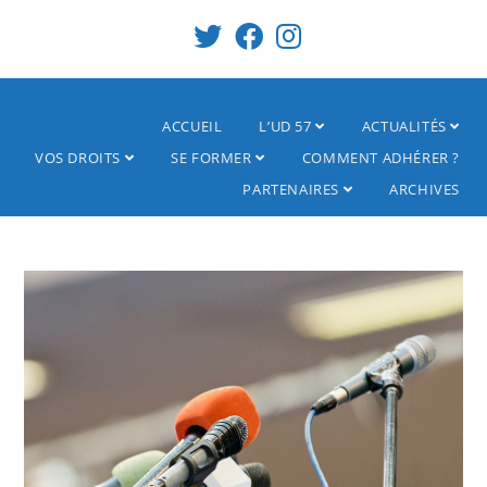
ACCUEIL
L’UD 57
ACTUALITÉS
VOS DROITS
SE FORMER
COMMENT ADHÉRER ?
PARTENAIRES
ARCHIVES