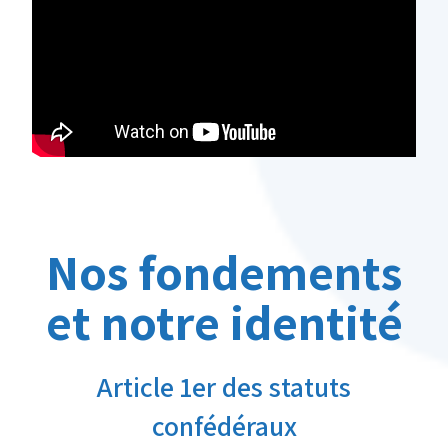
Nos fondements
et notre identité
Article 1er des statuts
confédéraux