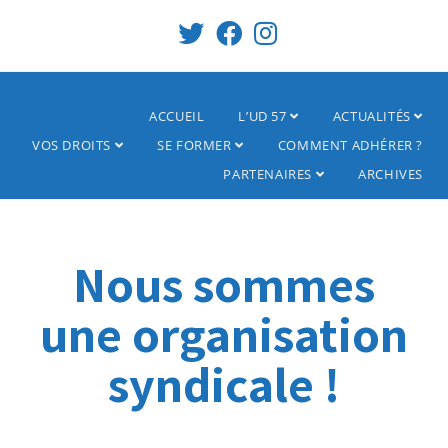
ACCUEIL
L’UD 57
ACTUALITÉS
VOS DROITS
SE FORMER
COMMENT ADHÉRER ?
PARTENAIRES
ARCHIVES
Nous sommes
une organisation
syndicale !