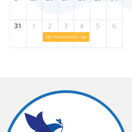
31
1
2
3
4
5
6
08:00
Formation CSE - Niederbronn