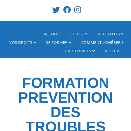
ACCUEIL
L’UD 57
ACTUALITÉS
VOS DROITS
SE FORMER
COMMENT ADHÉRER ?
PARTENAIRES
ARCHIVES
FORMATION
PREVENTION
DES
TROUBLES